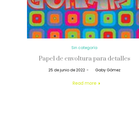
Posted
Sin categoría
in
Papel de envoltura para detalles
Posted
25 de junio de 2022
by
Gaby Gómez
on
Read more