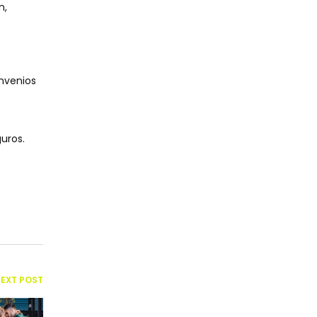
n,
nvenios
uros.
EXT POST