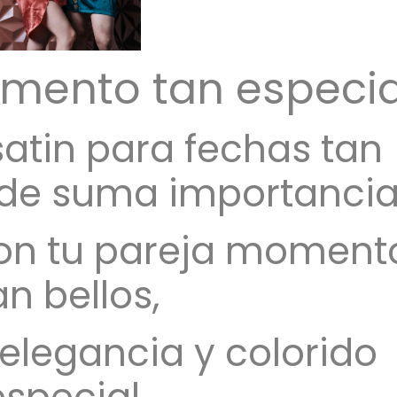
mento tan especia
satin
para fechas tan
 de suma importanci
con tu pareja moment
an bellos,
elegancia y colorido