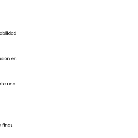
abilidad
esión en
ote una
 finas,