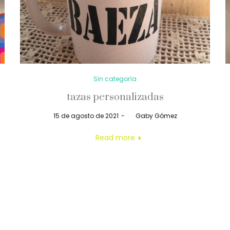
Posted
Sin categoría
in
tazas personalizadas
Posted
15 de agosto de 2021
by
Gaby Gómez
on
Read more