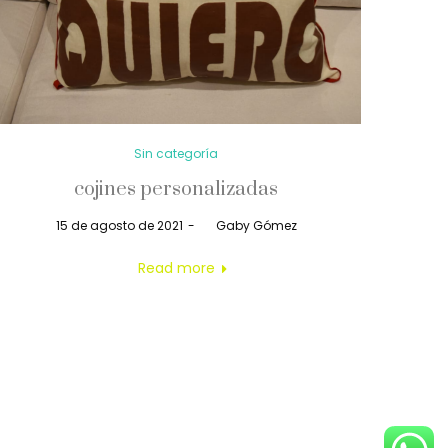
Posted
Sin categoría
in
cojines personalizadas
Posted
15 de agosto de 2021
by
Gaby Gómez
on
Read more